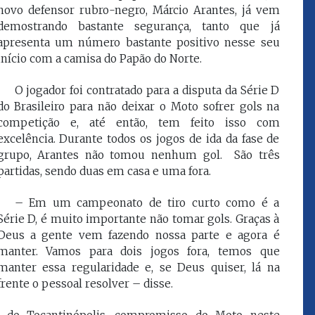
novo defensor rubro-negro, Márcio Arantes, já vem
que eu estou
juízes e servidores"
demostrando bastante segurança, tanto que já
apresenta um número bastante positivo nesse seu
início com a camisa do Papão do Norte.
FROZ SOBRINHO
Ingressou no Ministério
ELTEN
Público Estadual em 1992,
O jogador foi contratado para a disputa da Série D
ador
onde foi Promotor de
do Brasileiro para não deixar o Moto sofrer gols na
e desde março
Justiça. Como
competição e, até então, tem feito isso com
upou o cargo de
desembargador exerceu a
Escola Superior
excelência. Durante todos os jogos de ida da fase de
função de corregedor geral
tura do
grupo, Arantes não tomou nenhum gol. São três
da Justiça do Maranhão no
(ESMAM) no
biênio 2022/2024. É
partidas, sendo duas em casa e uma fora.
/2018 e de
presidente do TJMA no
geral da Justiça
biênio 2024/2026.
– Em um campeonato de tiro curto como é a
o no biênio
Foi presidente
Série D, é muito importante não tomar gols. Graças à
 de Justiça do
Deus a gente vem fazendo nossa parte e agora é
ara o Biênio
manter. Vamos para dois jogos fora, temos que
manter essa regularidade e, se Deus quiser, lá na
frente o pessoal resolver – disse.