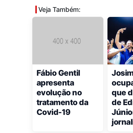
Veja Também:
Fábio Gentil
Josim
apresenta
ocupa
evolução no
que d
tratamento da
de Ed
Covid-19
Júnior
jornal