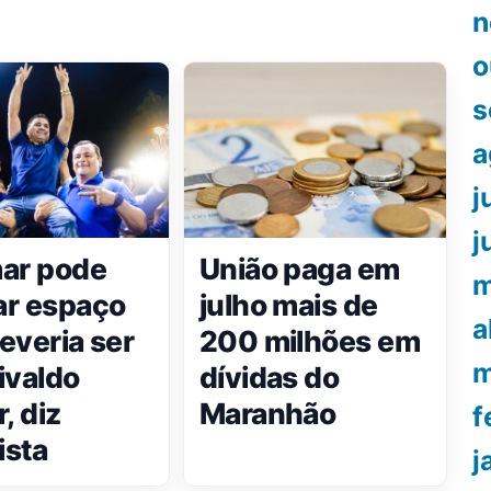
n
o
s
a
j
j
ar pode
União paga em
m
r espaço
julho mais de
a
everia ser
200 milhões em
m
ivaldo
dívidas do
, diz
Maranhão
f
ista
j