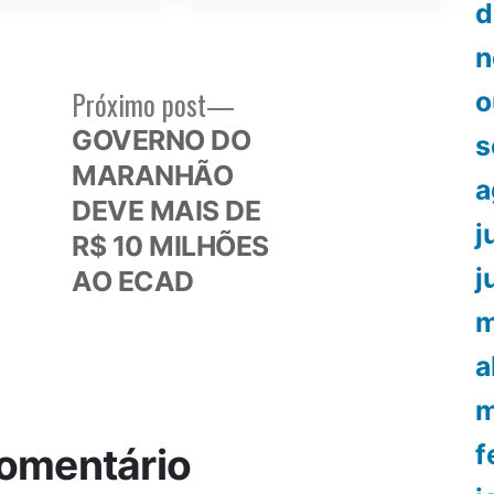
d
n
Próximo
Próximo post
o
or:
post:
GOVERNO DO
s
MARANHÃO
a
DEVE MAIS DE
j
R$ 10 MILHÕES
j
AO ECAD
m
a
m
f
omentário