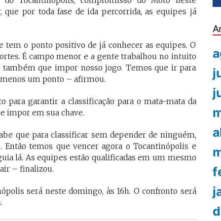
e do Tocantinópolis, compromisso do Moto neste
, que por toda fase de ida percorrida, as equipes já
A
e tem o ponto positivo de já conhecer as equipes. O
a
ortes. É campo menor e a gente trabalhou no intuito
os também que impor nosso jogo. Temos que ir para
j
o menos um ponto – afirmou.
j
o para garantir a classificação para o mata-mata da
m
 se impor em sua chave.
a
abe que para classificar sem depender de ninguém,
. Então temos que vencer agora o Tocantinópolis e
m
Águia lá. As equipes estão qualificadas em um mesmo
ir – finalizou.
f
j
ópolis será neste domingo, às 16h. O confronto será
.
d