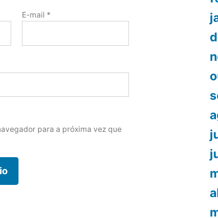
E-mail
*
j
d
n
o
s
a
navegador para a próxima vez que
j
j
m
a
m