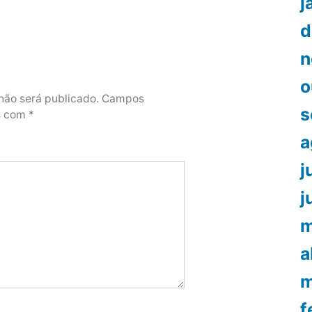
j
d
n
o
não será publicado.
Campos
s
os com
*
a
j
j
m
a
m
f