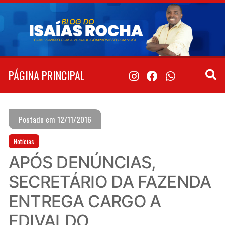
Pular
para
o
conteúdo
PÁGINA PRINCIPAL
Postado em 12/11/2016
Notícias
APÓS DENÚNCIAS,
SECRETÁRIO DA FAZENDA
ENTREGA CARGO A
EDIVALDO