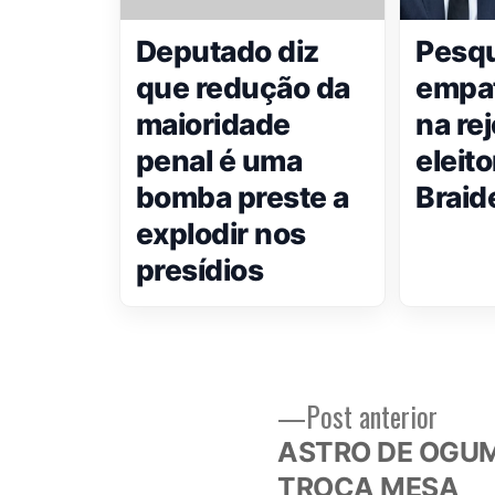
Deputado diz
Pesqu
que redução da
empat
maioridade
na re
penal é uma
eleito
bomba preste a
Braid
explodir nos
presídios
Post
Post anterior
Navegação
anteri
ASTRO DE OGU
de
TROCA MESA