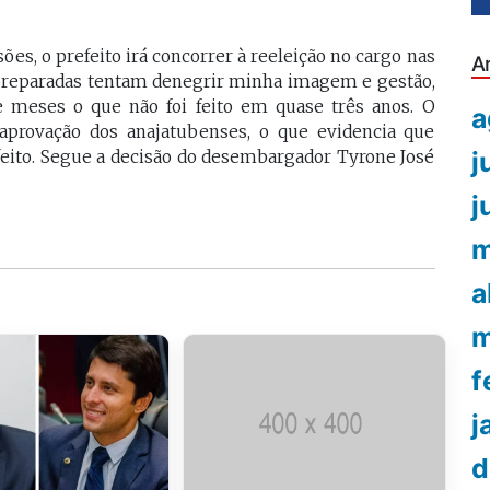
es, o prefeito irá concorrer à reeleição no cargo nas
A
spreparadas tentam denegrir minha imagem e gestão,
e meses o que não foi feito em quase três anos. O
a
aprovação dos anajatubenses, o que evidencia que
j
feito. Segue a decisão do desembargador Tyrone José
j
m
a
m
f
j
d