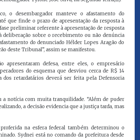
que eu estou
juízes e servidores"
lico, o desembargador manteve o afastamento do
té que finde o prazo de apresentação da resposta à
FROZ SOBRINHO
fase preliminar referente à apresentação de resposta
Ingressou no Ministério
 à deliberação sobre o recebimento ou não denúncia
ELTEN
Público Estadual em 1992,
 afastamento do denunciado Hélder Lopes Aragão do
ador
onde foi Promotor de
ção deste Tribunal”, assim se manifestou.
e desde março
Justiça. Como
upou o cargo de
desembargador exerceu a
Escola Superior
função de corregedor geral
ão apresentaram defesa, entre eles, o empresário
tura do
da Justiça do Maranhão no
operadores do esquema que desviou cerca de R$ 14
(ESMAM) no
biênio 2022/2024. É
 dos retardatários deverá ser feita pela Defensoria
/2018 e de
presidente do TJMA no
geral da Justiça
biênio 2024/2026.
o no biênio
Foi presidente
u a notícia com muita tranquilidade. “Além de puder
 de Justiça do
alizando, a decisão evidencia que a justiça tarda, mas
ara o Biênio
o proferida na esfera federal também determinou o
inado. Sydnei está no comando da prefeitura desde