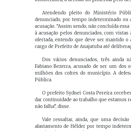
[Braide], porque nós temos
Vossa Excelência 
muito mais convergências do
Atendendo pleito do Ministério Púb
fora."
que divergências, somos da
denunciado, por tempo indeterminado ou a
acusação. “Assim sendo, não concluída essa 
mesma geração.
à acusação pelos denunciados, com vistas
PAULO V
ofertada, entendo que deve ser mantido o
Desembarg
FELIPE CAMARÃO
cargo de Prefeito de Anajatuba até delibera
maranhens
Procurador federal de
de 2007. Oc
carreira e professor da
diretor da 
Dos vários denunciados, três ainda n
UFMA, foi presidente do
da Magistra
Fabiano Bezerra, acusado de ser um dos 
Procon/MA e atuou como
Maranhão 
secretários da Segep,
milhões dos cofres do município. A defesa
biênio 2017
Secma, Segov e Seduc. É
Pública.
corregedor-
vice-governador do
do Maranhã
Maranhão desde 2023.
2020/2022. 
O prefeito Sydnei Costa Pereira recebe
do Tribunal
dar continuidade ao trabalho que estamos re
Maranhão p
não falha”, disse.
2022/2024.
Vale ressaltar, ainda, que uma decisã
afastamento de Hélder por tempo indeterm