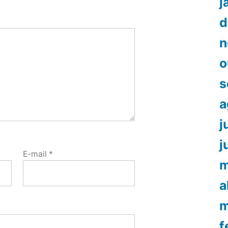
j
d
n
o
s
a
j
j
E-mail
*
m
a
m
f