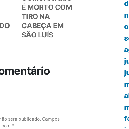
d
É MORTO COM
n
TIRO NA
 DO
CABEÇA EM
o
SÃO LUÍS
s
a
j
omentário
j
m
a
m
f
não será publicado.
Campos
os com
*