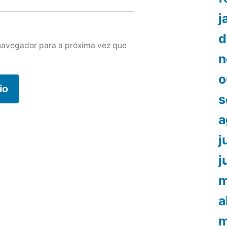
j
d
navegador para a próxima vez que
n
o
s
a
j
j
m
a
m