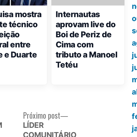
n
isa mostra
Internautas
o
e técnico
aprovam live do
s
jeição
Boi de Periz de
a
ral entre
Cima com
e e Duarte
tributo a Manoel
j
Tetéu
j
m
a
m
Próximo
Próximo post
f
or:
post:
M
LÍDER
j
COMUNITÁRIO