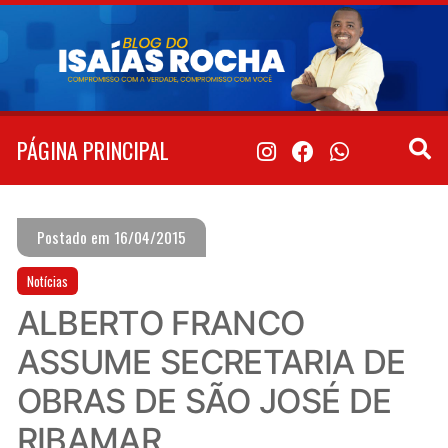
Pular
para
o
conteúdo
PÁGINA PRINCIPAL
Postado em 16/04/2015
Notícias
ALBERTO FRANCO
ASSUME SECRETARIA DE
OBRAS DE SÃO JOSÉ DE
RIBAMAR