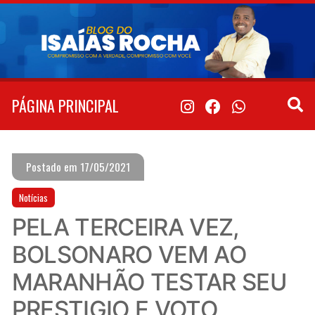
Pular
para
o
conteúdo
PÁGINA PRINCIPAL
Postado em 17/05/2021
Notícias
PELA TERCEIRA VEZ,
BOLSONARO VEM AO
MARANHÃO TESTAR SEU
PRESTIGIO E VOTO