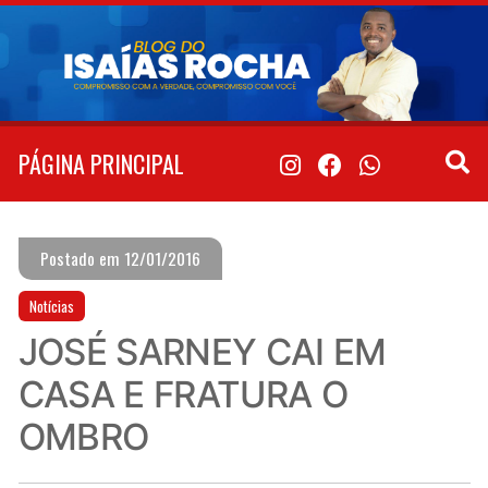
Pular
para
o
conteúdo
PÁGINA PRINCIPAL
Postado em 12/01/2016
Notícias
JOSÉ SARNEY CAI EM
CASA E FRATURA O
OMBRO